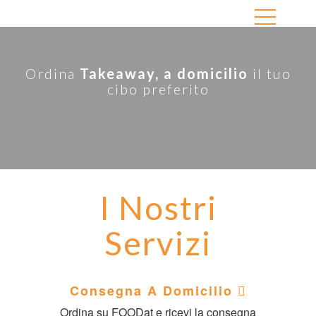
Ordina
Takeaway, a domicilio
il tuo
cibo preferito
I Nostri
Servizi
Consegna A Domicilio
Ordina su FOODat e ricevi la consegna