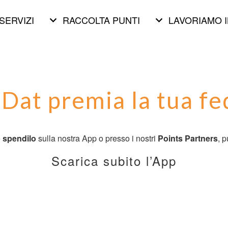
SERVIZI
keyboard_arrow_down
RACCOLTA PUNTI
keyboard_arrow_down
LAVORIAMO I
at premia la tua fe
e
spendilo
sulla nostra App o presso i nostri
Points Partners
, p
Scarica subito l’App