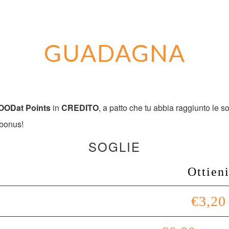
GUADAGNA
OODat Points
in
CREDITO
, a patto che tu abbia raggiunto le so
 bonus!
SOGLIE
Ottien
€3,20