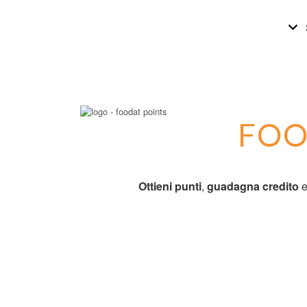
keyboard_arrow_down
FOOD
Ottieni punti
,
guadagna credito