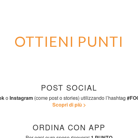
OTTIENI PUNTI
POST SOCIAL
ok
o
Instagram
(come post o stories) utilizzando l’hashtag
#FO
Scopri di più >
ORDINA CON APP
Per ogni euro speso riceverai
1 PUNTO