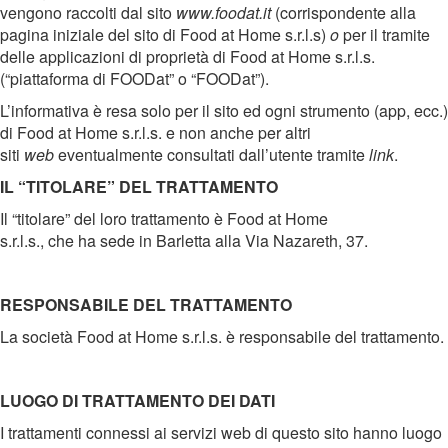
vengono raccolti dal sito
www.foodat.it
(corrispondente alla
pagina iniziale del sito di Food at Home s.r.l.s)
o
per il tramite
delle applicazioni di proprietà di Food at Home s.r.l.s.
(“piattaforma di FOODat” o “FOODat”).
L’informativa è resa solo per il sito ed ogni strumento (app, ecc.)
di Food at Home s.r.l.s. e non anche per altri
siti
web
eventualmente consultati dall’utente tramite
link
.
IL “TITOLARE” DEL TRATTAMENTO
Il “titolare” del loro trattamento è Food at Home
s.r.l.s., che ha sede in Barletta alla Via Nazareth, 37.
RESPONSABILE DEL TRATTAMENTO
La società Food at Home s.r.l.s. è responsabile del trattamento.
LUOGO DI TRATTAMENTO DEI DATI
I trattamenti connessi ai servizi web di questo sito hanno luogo