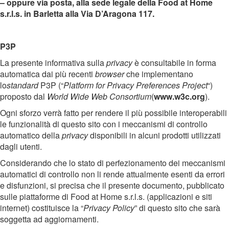
– oppure via posta, alla sede legale della Food at Home
s.r.l.s. in Barletta alla Via D’Aragona 117.
P3P
La presente informativa sulla
privacy
è consultabile in forma
automatica dai più recenti
browser
che implementano
lo
standard
P3P (“
Platform for Privacy Preferences Project
“)
proposto dal
World Wide Web Consortium
(
www.w3c.org
).
Ogni sforzo verrà fatto per rendere il più possibile interoperabili
le funzionalità di questo sito con i meccanismi di controllo
automatico della
privacy
disponibili in alcuni prodotti utilizzati
dagli utenti.
Considerando che lo stato di perfezionamento dei meccanismi
automatici di controllo non li rende attualmente esenti da errori
e disfunzioni, si precisa che il presente documento, pubblicato
sulle piattaforme di Food at Home s.r.l.s. (applicazioni e siti
internet) costituisce la “
Privacy Policy
” di questo sito che sarà
soggetta ad aggiornamenti.